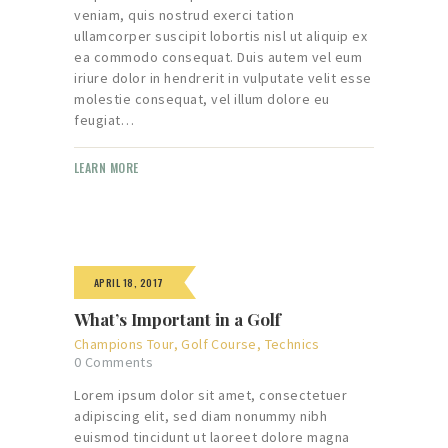
veniam, quis nostrud exerci tation
ullamcorper suscipit lobortis nisl ut aliquip ex
ea commodo consequat. Duis autem vel eum
iriure dolor in hendrerit in vulputate velit esse
molestie consequat, vel illum dolore eu
feugiat…
LEARN MORE
APRIL 18, 2017
What’s Important in a Golf
Champions Tour
,
Golf Course
,
Technics
0
Comments
Lorem ipsum dolor sit amet, consectetuer
adipiscing elit, sed diam nonummy nibh
euismod tincidunt ut laoreet dolore magna