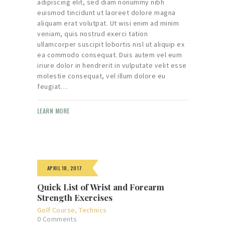
adipiscing elit, sed diam nonummy nibh
euismod tincidunt ut laoreet dolore magna
aliquam erat volutpat. Ut wisi enim ad minim
veniam, quis nostrud exerci tation
ullamcorper suscipit lobortis nisl ut aliquip ex
ea commodo consequat. Duis autem vel eum
iriure dolor in hendrerit in vulputate velit esse
molestie consequat, vel illum dolore eu
feugiat…
LEARN MORE
APRIL 18, 2017
Quick List of Wrist and Forearm
Strength Exercises
Golf Course
,
Technics
0
Comments