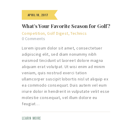
APRIL 18, 2017
What’s Your Favorite Season for Golf?
Competition
,
Golf Digest
,
Technics
0
Comments
Lorem ipsum dolor sit amet, consectetuer
adipiscing elit, sed diam nonummy nibh
euismod tincidunt ut laoreet dolore magna
aliquam erat volutpat. Ut wisi enim ad minim
veniam, quis nostrud exerci tation
ullamcorper suscipit lobortis nisl ut aliquip ex
ea commodo consequat. Duis autem vel eum
iriure dolor in hendrerit in vulputate velit esse
molestie consequat, vel illum dolore eu
feugiat…
LEARN MORE