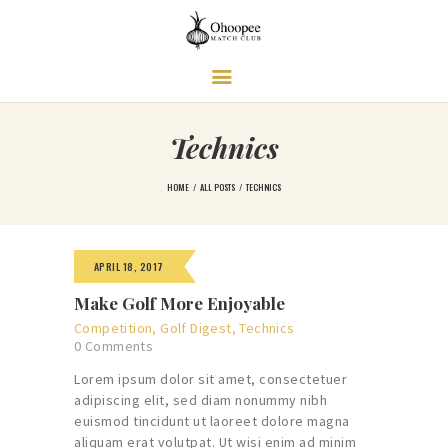
Ohoopee Match Club
A PRIVATE GOLF RETREAT
Technics
HOME
ALL POSTS
TECHNICS
APRIL 18, 2017
Make Golf More Enjoyable
Competition
,
Golf Digest
,
Technics
0
Comments
Lorem ipsum dolor sit amet, consectetuer
adipiscing elit, sed diam nonummy nibh
euismod tincidunt ut laoreet dolore magna
aliquam erat volutpat. Ut wisi enim ad minim