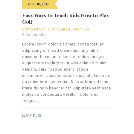
APRIL 18, 2017
Easy Ways to Teach Kids How to Play
Golf
Competition
,
Golf Course
,
Technics
0
Comments
Lorem ipsum dolor sit amet, consectetuer
adipiscing elit, sed diam nonummy nibh
euismod tincidunt ut laoreet dolore magna
aliquam erat volutpat. Ut wisi enim ad minim
veniam, quis nostrud exerci tation
ullamcorper suscipit lobortis nisl ut aliquip ex
ea commodo consequat. Duis autem vel eum
iriure dolor in hendrerit in vulputate velit esse
molestie consequat, vel illum dolore eu
feugiat…
LEARN MORE