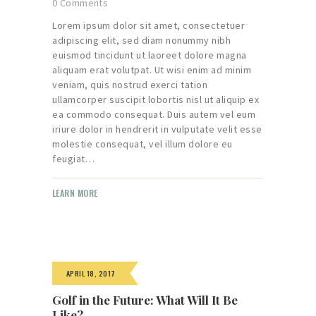
0
Comments
Lorem ipsum dolor sit amet, consectetuer
adipiscing elit, sed diam nonummy nibh
euismod tincidunt ut laoreet dolore magna
aliquam erat volutpat. Ut wisi enim ad minim
veniam, quis nostrud exerci tation
ullamcorper suscipit lobortis nisl ut aliquip ex
ea commodo consequat. Duis autem vel eum
iriure dolor in hendrerit in vulputate velit esse
molestie consequat, vel illum dolore eu
feugiat…
LEARN MORE
APRIL 18, 2017
Golf in the Future: What Will It Be
Like?