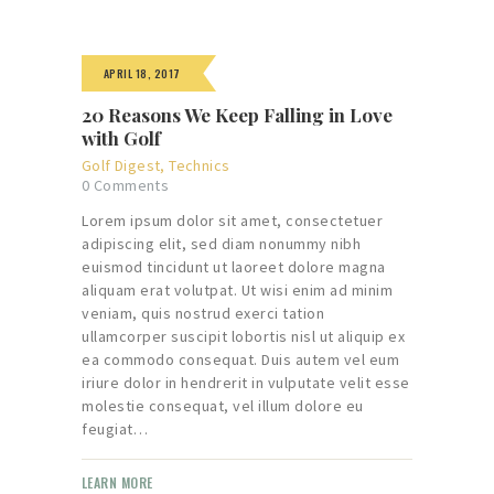
APRIL 18, 2017
20 Reasons We Keep Falling in Love
with Golf
Golf Digest
,
Technics
0
Comments
Lorem ipsum dolor sit amet, consectetuer
adipiscing elit, sed diam nonummy nibh
euismod tincidunt ut laoreet dolore magna
aliquam erat volutpat. Ut wisi enim ad minim
veniam, quis nostrud exerci tation
ullamcorper suscipit lobortis nisl ut aliquip ex
ea commodo consequat. Duis autem vel eum
iriure dolor in hendrerit in vulputate velit esse
molestie consequat, vel illum dolore eu
feugiat…
LEARN MORE